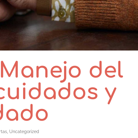
 Manejo del
cuidados y
dado
rtas
,
Uncategorized