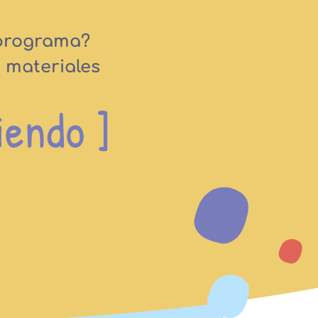
 programa?
 materiales
iendo ]