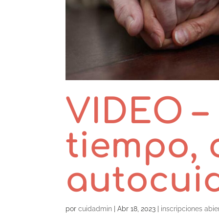
VIDEO –
tiempo, 
autocui
por
cuidadmin
|
Abr 18, 2023
|
inscripciones abie