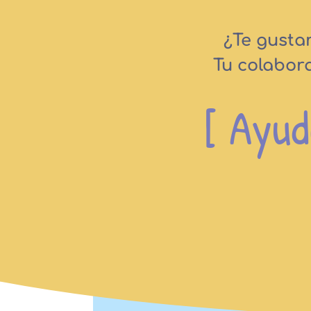
¿Te gusta
Tu colabor
[ Ayud