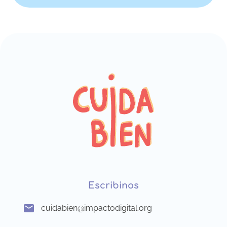
Escribinos
cuidabien@impactodigital.org