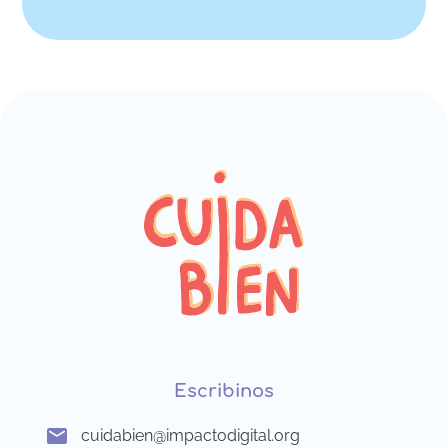
Escribinos
cuidabien@impactodigital.org