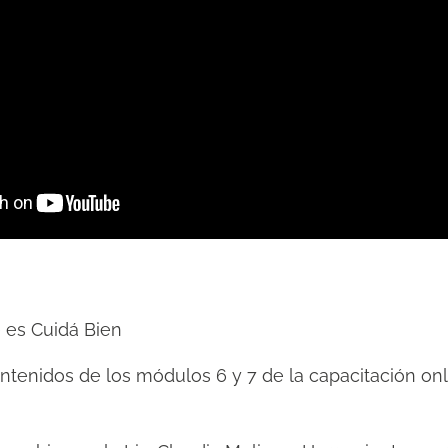
é es Cuidá Bien
tenidos de los módulos 6 y 7 de la capacitación onl